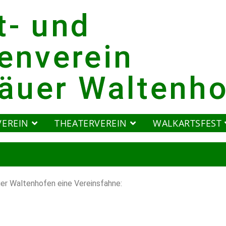
t- und
enverein
gäuer Waltenh
VEREIN
THEATERVEREIN
WALKARTSFEST
äuer Waltenhofen eine Vereinsfahne: