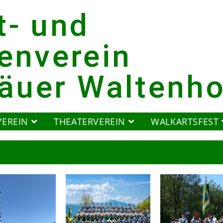
t- und
enverein
gäuer Waltenh
VEREIN
THEATERVEREIN
WALKARTSFEST